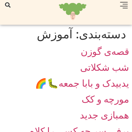
دسته‌بندی:
آموزش
قصه‌ی گوزن
شب شکلاتی
یدبیدک و بابا جمعه🐛🌈
مورچه و کک
همبازی جدید
برفی سر چه کسی را کلاه