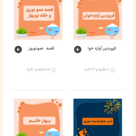
فروردین آوازه خوان🌸
قصه عمونوروز و خاله نوبهار🌺
۸ دقیقه و ۱۳ ثانیه
۱۵ دقیقه و ۱ ثانیه