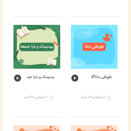
طوطی دانا🌈
یدبیدک و بابا جمعه🐛🌈
۶ دقیقه و ۵۹ ثانیه
۶ دقیقه و ۴۷ ثانیه