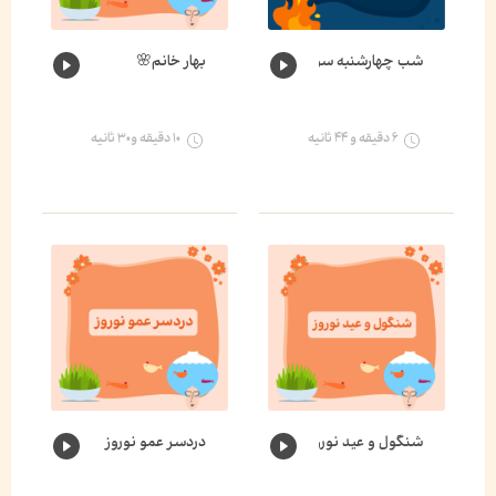
شب چهارشنبه سوری
بهار خانم🌸
۶ دقیقه و ۴۴ ثانیه
۱۰ دقیقه و۳۰ ثانیه
شنگول و عید نوروز
دردسر عمو نوروز