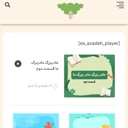
[es_azadeh_player]
مادربزرگ‌ مادربزگ،
ما قسمت دوم
11 دقیقه و 22 ثانیه