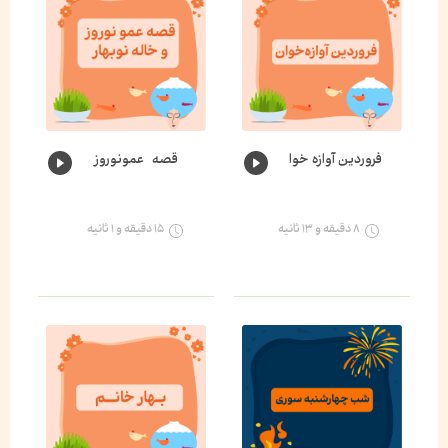
فروردین آوازه خوان🌸
قصه عمونوروز و خاله نوبهار🌺
۸ دقیقه و ۱۳ ثانیه
۱۵ دقیقه و ۱ ثانیه