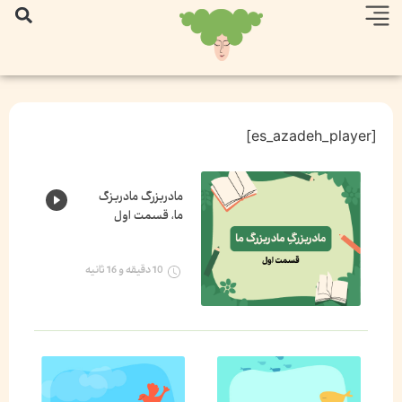
[es_azadeh_player]
مادربزرگ‌ مادربزگ
ما، قسمت اول
10 دقیقه و 16 ثانیه