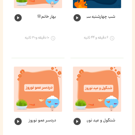
شب چهارشنبه سوری
بهار خانم🌸
۶ دقیقه و ۴۴ ثانیه
۱۰ دقیقه و۳۰ ثانیه
شنگول و عید نوروز
دردسر عمو نوروز