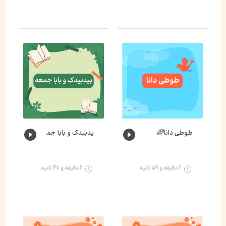
طوطی دانا🌈
یدبیدک و بابا جمعه🐛🌈
۶ دقیقه و ۵۹ ثانیه
۶ دقیقه و ۴۷ ثانیه