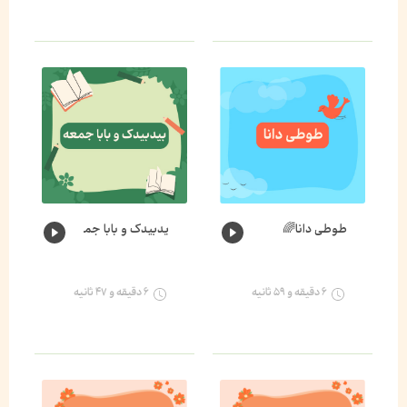
طوطی دانا🌈
یدبیدک و بابا جمعه🐛🌈
۶ دقیقه و ۵۹ ثانیه
۶ دقیقه و ۴۷ ثانیه