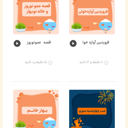
فروردین آوازه خوان🌸
قصه عمونوروز و خاله نوبهار🌺
۸ دقیقه و ۱۳ ثانیه
۱۵ دقیقه و ۱ ثانیه