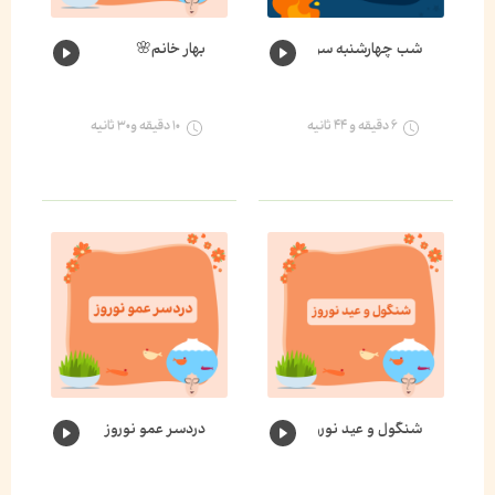
شب چهارشنبه سوری
بهار خانم🌸
۶ دقیقه و ۴۴ ثانیه
۱۰ دقیقه و۳۰ ثانیه
شنگول و عید نوروز
دردسر عمو نوروز