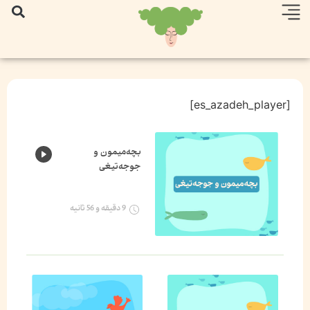
[es_azadeh_player]
بچه‌میمون و
جوجه‌تیغی
9 دقیقه و 56 ثانیه