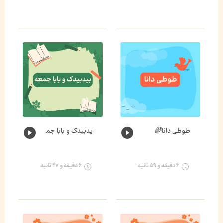
طوطی دانا🌈
یدبیدک و بابا جمعه🐛🌈
۶ دقیقه و ۵۹ ثانیه
۶ دقیقه و ۴۷ ثانیه