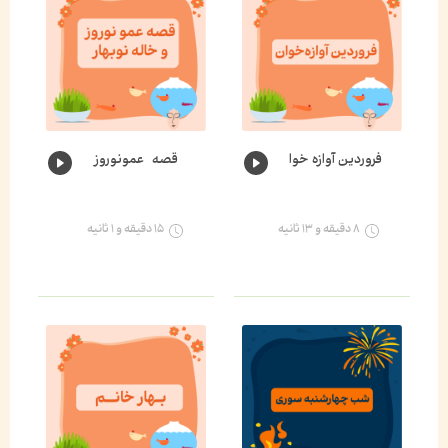
فروردین آوازه خوان🌸
قصه عمونوروز و خاله نوبهار🌺
۸ دقیقه و ۱۳ ثانیه
۱۵ دقیقه و ۱ ثانیه