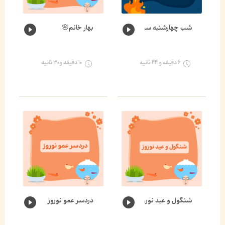
شب چهارشنبه سوری
بهار خانم🌸
۶ دقیقه و ۴۴ ثانیه
۱۰ دقیقه و۳۰ ثانیه
شنگول و عید نوروز
دردسر عمو نوروز