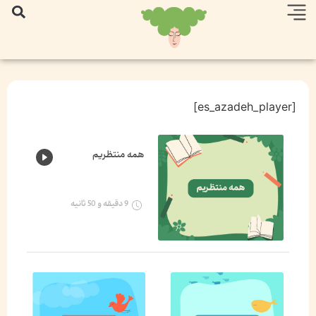
[es_azadeh_player]
همه منتظریم
9 دقیقه و 50 ثانیه