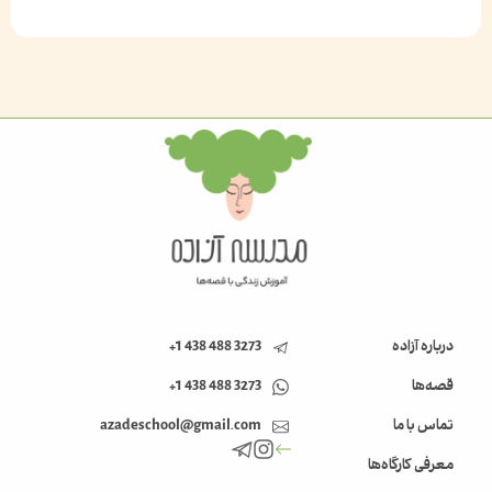
درباره آزاده
3273 488 438 1+
قصه‌ها
3273 488 438 1+
تماس با ما
azadeschool@gmail.com
معرفی کارگاه‌ها