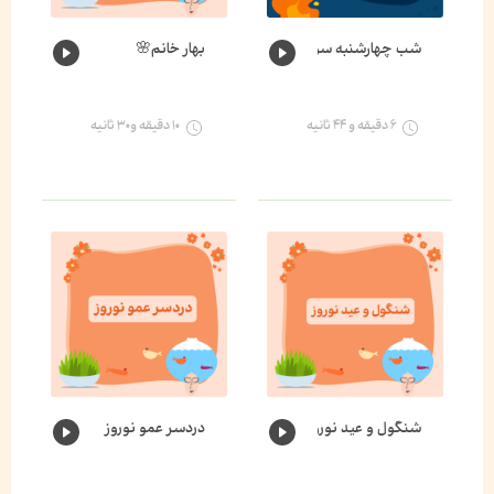
شب چهارشنبه سوری
بهار خانم🌸
۶ دقیقه و ۴۴ ثانیه
۱۰ دقیقه و۳۰ ثانیه
شنگول و عید نوروز
دردسر عمو نوروز