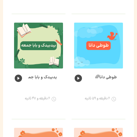
طوطی دانا🌈
یدبیدک و بابا جمعه🐛🌈
۶ دقیقه و ۵۹ ثانیه
۶ دقیقه و ۴۷ ثانیه