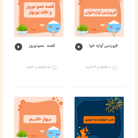
فروردین آوازه خوان🌸
قصه عمونوروز و خاله نوبهار🌺
۸ دقیقه و ۱۳ ثانیه
۱۵ دقیقه و ۱ ثانیه