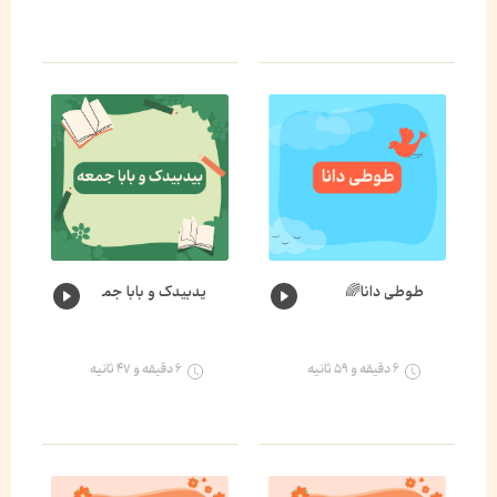
طوطی دانا🌈
یدبیدک و بابا جمعه🐛🌈
۶ دقیقه و ۵۹ ثانیه
۶ دقیقه و ۴۷ ثانیه