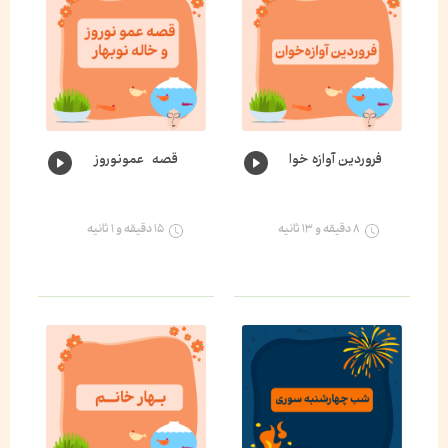
فروردین آوازه خوان🌸
قصه عمونوروز و خاله نوبهار🌺
۸ دقیقه و ۱۳ ثانیه
۱۵ دقیقه و ۱ ثانیه