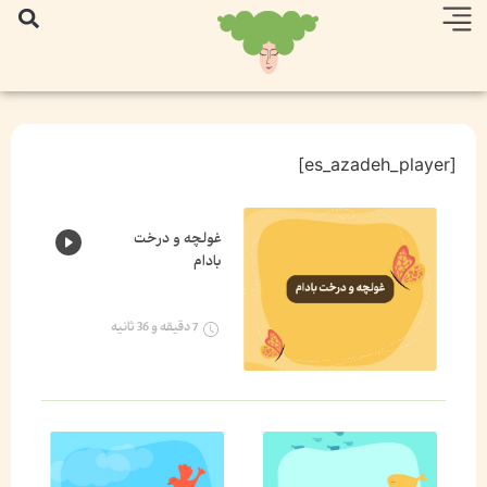
[es_azadeh_player]
غولچه و درخت
بادام
7 دقیقه و 36 ثانیه