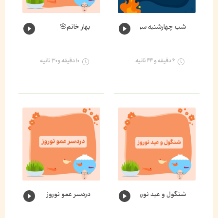
شب چهارشنبه سوری
بهار خانم🌸
۶ دقیقه و ۴۴ ثانیه
۱۰ دقیقه و۳۰ ثانیه
شنگول و عید نوروز
دردسر عمو نوروز