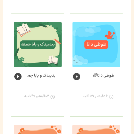
طوطی دانا🌈
یدبیدک و بابا جمعه🐛🌈
۶ دقیقه و ۵۹ ثانیه
۶ دقیقه و ۴۷ ثانیه