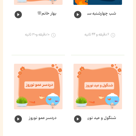
شب چهارشنبه سوری
بهار خانم🌸
۶ دقیقه و ۴۴ ثانیه
۱۰ دقیقه و۳۰ ثانیه
شنگول و عید نوروز
دردسر عمو نوروز