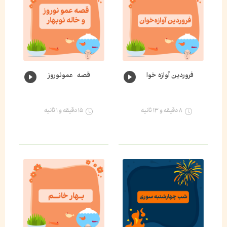
فروردین آوازه خوان🌸
قصه عمونوروز و خاله نوبهار🌺
۸ دقیقه و ۱۳ ثانیه
۱۵ دقیقه و ۱ ثانیه