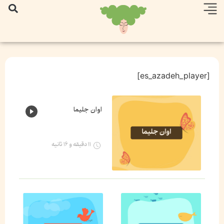
[es_azadeh_player]
اوان جلیما
۱۱ دقیقه و ۱۶ ثانیه