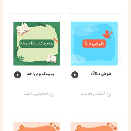
طوطی دانا🌈
یدبیدک و بابا جمعه🐛🌈
۶ دقیقه و ۵۹ ثانیه
۶ دقیقه و ۴۷ ثانیه