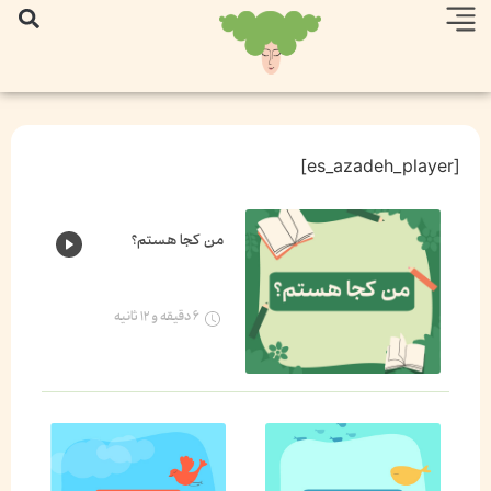
[es_azadeh_player]
من کجا هستم؟
۶ دقیقه و ۱۲ ثانیه