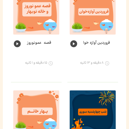
فروردین آوازه خوان🌸
قصه عمونوروز و خاله نوبهار🌺
۸ دقیقه و ۱۳ ثانیه
۱۵ دقیقه و ۱ ثانیه