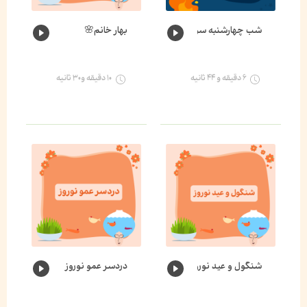
شب چهارشنبه سوری
بهار خانم🌸
۶ دقیقه و ۴۴ ثانیه
۱۰ دقیقه و۳۰ ثانیه
شنگول و عید نوروز
دردسر عمو نوروز