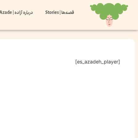
قصه‌ها | Stories
درباره آزاده | About Azade
[es_azadeh_player]