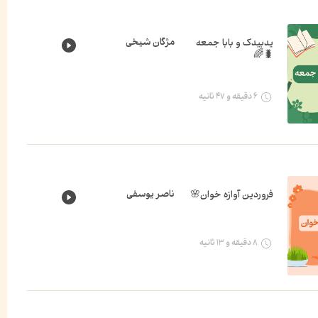
مژگان شیخی
یدبیدک و بابا جمعه
🐛🌈
۶ دقیقه و ۴۷ ثانیه
ناصر یوسفی
فروردین آوازه خوان🌸
۸ دقیقه و ۱۳ ثانیه