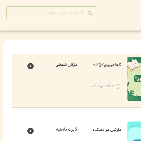
مژگان شیخی
کجا میروی؟🐺🐶
۵ دقیقه و ۸ ثانیه
گابرت دلاهیه
مارتین در دهکده