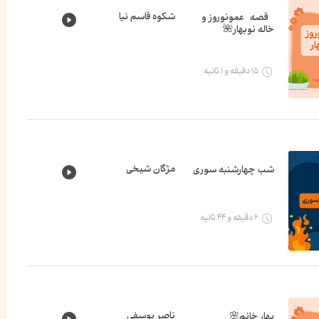
شکوه قاسم نیا
قصه عمونوروز و
خاله نوبهار🌺
۱۵ دقیقه و ۱ ثانیه
مژگان شیخی
شب چهارشنبه سوری
۶ دقیقه و ۴۴ ثانیه
ناصر یوسفی
بهار خانم🌸