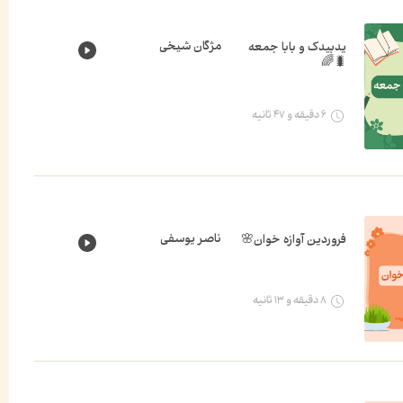
مژگان شیخی
یدبیدک و بابا جمعه
🐛🌈
۶ دقیقه و ۴۷ ثانیه
ناصر یوسفی
فروردین آوازه خوان🌸
۸ دقیقه و ۱۳ ثانیه