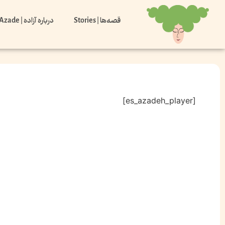
قصه‌ها | Stories
درباره آزاده | About Azade
[es_azadeh_player]