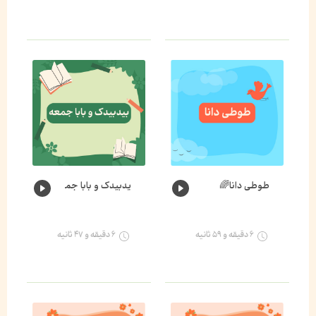
طوطی دانا🌈
یدبیدک و بابا جمعه🐛🌈
۶ دقیقه و ۵۹ ثانیه
۶ دقیقه و ۴۷ ثانیه