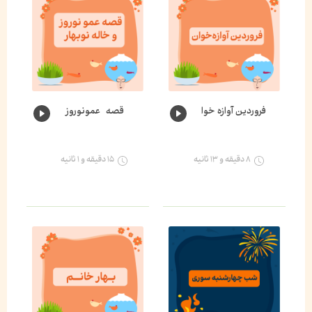
فروردین آوازه خوان🌸
قصه عمونوروز و خاله نوبهار🌺
۸ دقیقه و ۱۳ ثانیه
۱۵ دقیقه و ۱ ثانیه