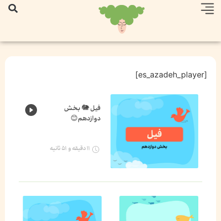
[es_azadeh_player]
فیل 🐘 بخش
دوازدهم😊
۱۱ دقیقه و ۵۱ ثانیه