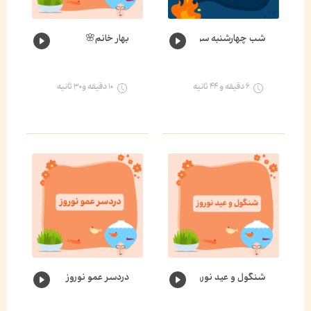
شب چهارشنبه سوری
بهار خانم🌸
۶ دقیقه و ۴۴ ثانیه
۱۰ دقیقه و۳۰ ثانیه
شنگول و عید نوروز
دردسر عمو نوروز