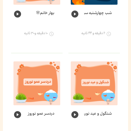
شب چهارشنبه سوری
بهار خانم🌸
۶ دقیقه و ۴۴ ثانیه
۱۰ دقیقه و۳۰ ثانیه
شنگول و عید نوروز
دردسر عمو نوروز