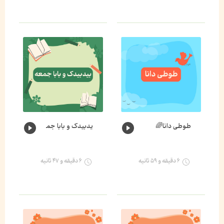
طوطی دانا🌈
یدبیدک و بابا جمعه🐛🌈
۶ دقیقه و ۵۹ ثانیه
۶ دقیقه و ۴۷ ثانیه