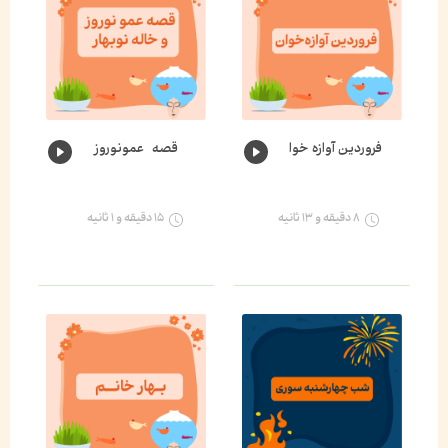
فروردین آوازه خوان🌸
قصه عمونوروز و خاله نوبهار🌺
۸ دقیقه و ۱۳ ثانیه
۱۵ دقیقه و ۱ ثانیه