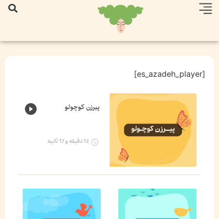
[es_azadeh_player]
پیرزن کوچولو
12 دقیقه و 17 ثانیه