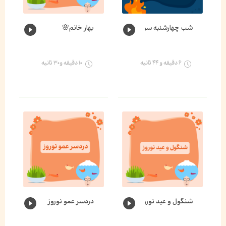
شب چهارشنبه سوری
بهار خانم🌸
۶ دقیقه و ۴۴ ثانیه
۱۰ دقیقه و۳۰ ثانیه
شنگول و عید نوروز
دردسر عمو نوروز