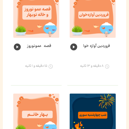
فروردین آوازه خوان🌸
قصه عمونوروز و خاله نوبهار🌺
۸ دقیقه و ۱۳ ثانیه
۱۵ دقیقه و ۱ ثانیه