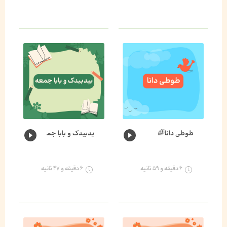
طوطی دانا🌈
یدبیدک و بابا جمعه🐛🌈
۶ دقیقه و ۵۹ ثانیه
۶ دقیقه و ۴۷ ثانیه