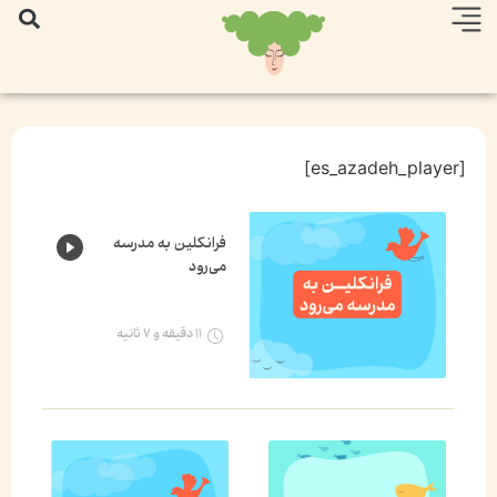
[es_azadeh_player]
فرانکلین به مدرسه
می‌رود
۱۱ دقیقه و ۷ ثانیه