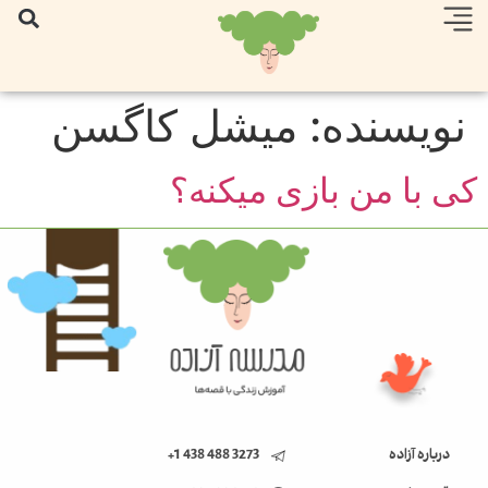
نویسنده:
میشل کاگسن
کی با من بازی میکنه؟
درباره آزاده
3273 488 438 1+