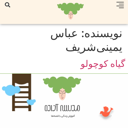
نویسنده:
عباس
یمینی‌شریف
گیاه کوچولو